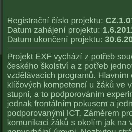
Registrační číslo projektu:
CZ.1.0
Datum zahájení projektu:
1.6.201
Datum ukončení projektu:
30.6.2
Projekt EXF vychází z potřeb sou
českého školství a z potřeb jednot
vzdělávacích programů. Hlavním c
klíčových kompetencí u žáků ve 
stupni, a to podporováním experi
jednak frontálním pokusem a jed
podporovanými ICT. Záměrem proje
komunikaci žáků s okolím jak na ve
nonverbální úrovni. Nezbytou strá