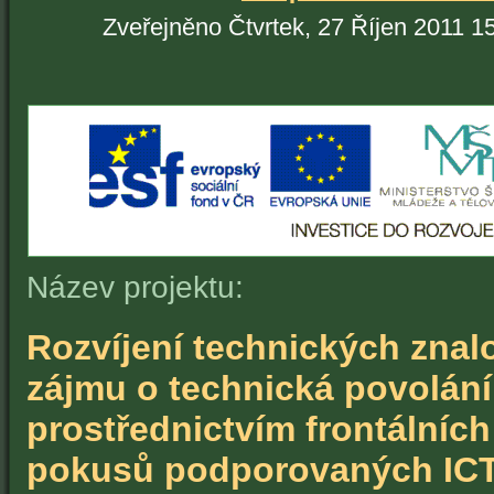
Zveřejněno Čtvrtek, 27 Říjen 2011 1
Název projektu:
Rozvíjení technických znalo
zájmu o technická povolání
prostřednictvím frontálních
pokusů podporovaných IC