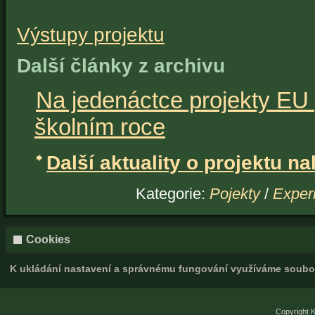
Výstupy projektu
Další články z archivu
Na jedenáctce projekty EU 
školním roce
Z archivu
Další aktuality o projektu n
Kategorie:
Pojekty
/
Exper
Cookies
K ukládání nastavení a správnému fungování využíváme soubo
Copyright K